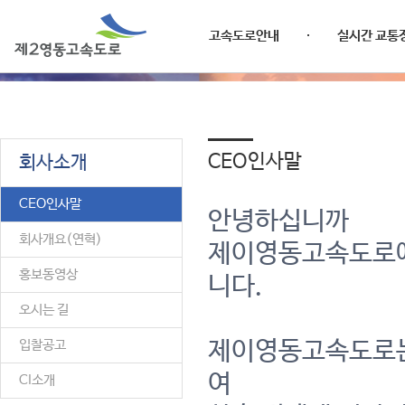
고속도로안내
실시간 교통
CEO인사말
회사소개
CEO인사말
안녕하십니까
회사개요(연혁)
제이영동고속도로에
홍보동영상
니다.
오시는 길
입찰공고
제이영동고속도로는
여
CI소개