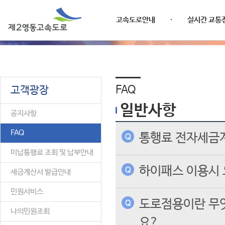
고속도로안내
실시간 교통
FAQ
고객광장
일반사항
공지사항
FAQ
통행료 전자세금
미납통행료 조회 및 납부안내
하이패스 이용시 
세금계산서 발급안내
민원서비스
도로점용이란 무엇
나의민원조회
요?