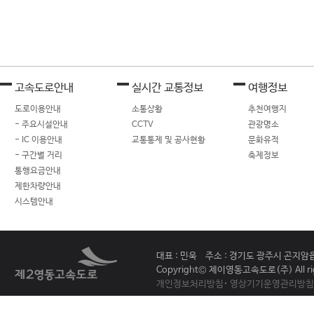
고속도로안내
실시간 교통정보
여행정보
도로이용안내
소통상황
추천여행지
- 주요시설안내
CCTV
관광명소
- IC 이용안내
교통통제 및 공사현황
문화유적
- 구간별 거리
축제정보
통행요금안내
제한차량안내
시스템안내
대표 : 민욱 주소 : 경기도 광주시 곤지암읍 
Copyright© 제이영동고속도로(주) All rig
개인정보처리방침
·
영상기기운영관리방침