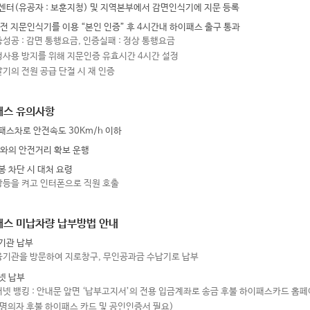
센터(유공자 : 보훈지청) 및 지역본부에서 감면인식기에 지문 등록
 전 지문인식기를 이용 “본인 인증” 후 4시간내 하이패스 출구 통과
증성공 : 감면 통행요금, 인증실패 : 정상 통행요금
정사용 방지를 위해 지문인증 유효시간 4시간 설정
말기의 전원 공급 단절 시 재 인증
패스 유의사항
패스차로 안전속도 30Km/h 이하
차와의 안전거리 확보 운행
봉 차단 시 대처 요령
상등을 켜고 인터폰으로 직원 호출
스 미납차량 납부방법 안내
기관 납부
융기관을 방문하여 지로창구, 무인공과금 수납기로 납부
넷 납부
터넷 뱅킹 : 안내문 앞면 ‘납부고지서’의 전용 입금계좌로 송금 후불 하이패스카드 홈페이지(
명의자 후불 하이패스 카드 및 공인인증서 필요)