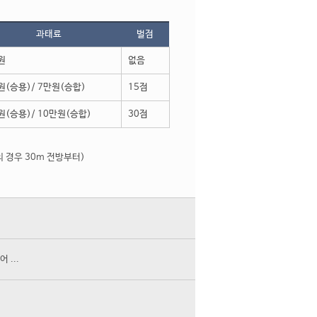
과태료
벌점
원
없음
원(승용)/ 7만원(승합)
15점
원(승용)/ 10만원(승합)
30점
의 경우 30m 전방부터)
...