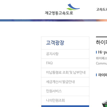
고속도
하이
고객광장
Hi-p
공지사항
하이패스(
FAQ
Comm
미납통행료 조회 및 납부안내
하이
세금계산서 발급안내
민원서비스
나의민원조회