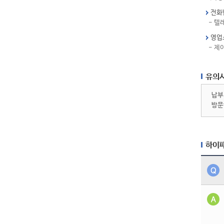
전화
- 텔
영업
- 제
유의
납부
방문
하이패