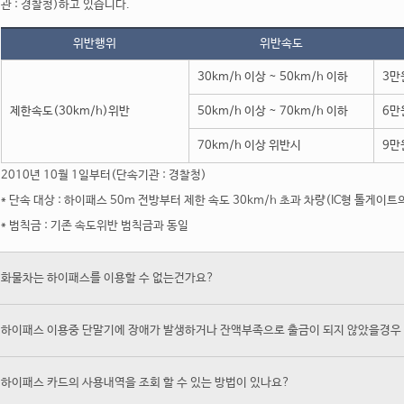
관 : 경찰청)하고 있습니다.
위반행위
위반속도
30km/h 이상 ~ 50km/h 이하
3만
제한속도(30km/h)위반
50km/h 이상 ~ 70km/h 이하
6만
70km/h 이상 위반시
9만
2010년 10월 1일부터(단속기관 : 경찰청)
* 단속 대상 : 하이패스 50m 전방부터 제한 속도 30km/h 초과 차량(IC형 톨게이트
* 범칙금 : 기존 속도위반 범칙금과 동일
화물차는 하이패스를 이용할 수 없는건가요?
하이패스 이용중 단말기에 장애가 발생하거나 잔액부족으로 출금이 되지 않았을경우 어 
하이패스 카드의 사용내역을 조회 할 수 있는 방법이 있나요?