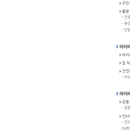
주민
출발
- 인
- 부
- 단
하이
하이
앞 
안전
- 비
하이패
금융
- 금
인터
- 인
(차량