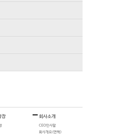
광장
회사소개
항
CEO인사말
회사개요(연혁)